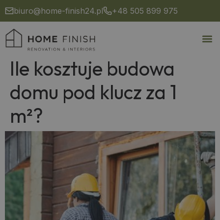
biuro@home-finish24.pl
+48 505 899 975
Ile kosztuje budowa
domu pod klucz za 1
m²?