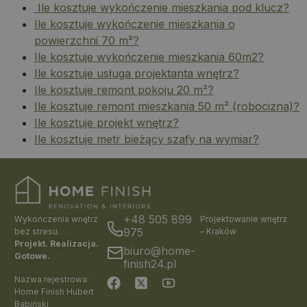
Ile kosztuje wykończenie mieszkania pod klucz?
Ile kosztuje wykończenie mieszkania o
powierzchni 70 m²?
Ile kosztuje wykończenie mieszkania 60m2?
Ile kosztuje usługa projektanta wnętrz?
Ile kosztuje remont pokoju 20 m²?
Ile kosztuje remont mieszkania 50 m² (robocizna)?
Ile kosztuje projekt wnętrz?
Ile kosztuje metr bieżący szafy na wymiar?
+48 505 899
Wykończenia wnętrz
Projektowanie wnętrz
975
bez stresu.
– Kraków
Projekt. Realizacja.
biuro@home-
Gotowe.
finish24.pl
Nazwa rejestrowa:
Home Finish Hubert
Babiński